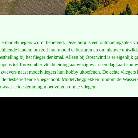
 modelvliegers wordt beoefend. Deze berg is een ontmoetingsplek voor
schillende landen, om zelf hun model te besturen en om nieuwe ontwikkel
esthelling bij het flieger denkmal. Alleen bij Oost wind is er eigenlijk
pe is tot 1 november vluchtleiding aanwezig waar een dagkaart kan w
te zwevers naast modelvliegers hun hobby uitoefenen. De echte vliegers
or de desbetreffende vliegschool. Modelvliegplekken rondom de Wasser
 waar je toestemming moet vragen om te vliegen.